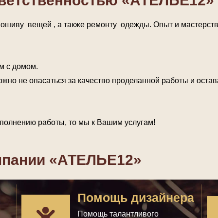
тветственностью «АТЕЛЬЕ12»
 пошиву вещей , а также ремонту одежды. Опыт и мастерс
м с домом.
можно не опасаться за качество проделанной работы и остава
полнению работы, то мы к Вашим услугам!
омпании «АТЕЛЬЕ12»
Помощь дизайнера
Помощь талантливого